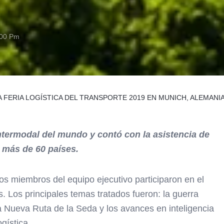
:00 Pm
LA FERIA LOGÍSTICA DEL TRANSPORTE 2019 EN MUNICH, ALEMANI
intermodal del mundo y contó con la asistencia de
e más de 60 países.
miembros del equipo ejecutivo participaron en el
. Los principales temas tratados fueron: la guerra
a Nueva Ruta de la Seda y los avances en inteligencia
ogística.