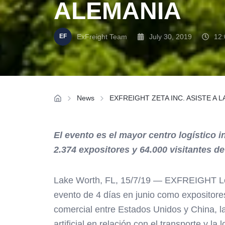
ALEMANIA
ExFreight Team
July 30, 2019
12
News
EXFREIGHT ZETA INC. ASISTE A 
El evento es el mayor centro logístico 
2.374 expositores y 64.000 visitantes d
Lake Worth, FL, 15/7/19 — EXFREIGHT Los 
evento de 4 días en junio como expositores
comercial entre Estados Unidos y China, l
artificial en relación con el transporte y la l